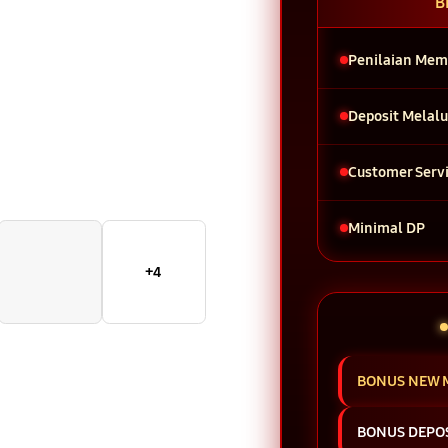
B
Penilaian Mem
Deposit Melalu
Customer Serv
Minimal DP
+4
BONUS NEW 
BONUS DEPO