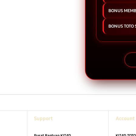
BONUS MEMB
BONUS TOTO 
Support
Account
Pusat Bantuan KIT4D
KIT4D TOTO