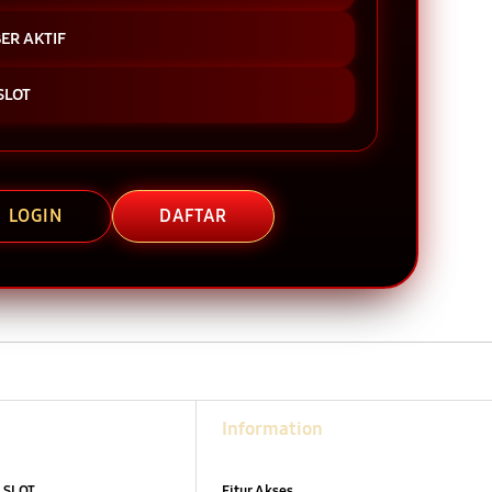
ER AKTIF
SLOT
LOGIN
DAFTAR
Information
 SLOT
Fitur Akses