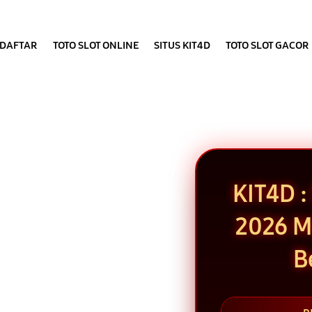
 DAFTAR
TOTO SLOT ONLINE
SITUS KIT4D
TOTO SLOT GACOR
KIT4D :
2026 M
B